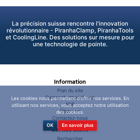
La précision suisse rencontre l'innovation
révolutionnaire - PiranhaClamp, PiranhaTools
et CoolingLine. Des solutions sur mesure pour
une technologie de pointe.
Information
Plan du site
Datenschutzerklärung
Les cookies nous permettent d'offrir nos services. En
AGB
utilisant nos services, vous acceptez notre utilisation
Über uns
des cookies.
Contactez-nous
OK
En savoir plus
Service client
Rechercher